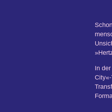
Schon
mensc
Unsich
»Hert
In de
City«
Trans
Forma