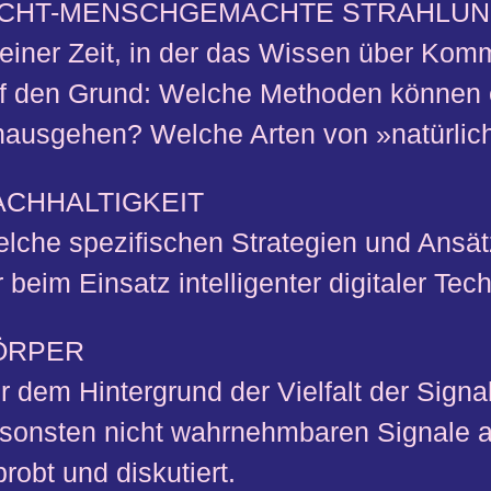
ICHT-MENSCHGEMACHTE STRAHLU
 einer Zeit, in der das Wissen über Ko
f den Grund: Welche Methoden können e
nausgehen? Welche Arten von »natürlic
ACHHALTIGKEIT
lche spezifischen Strategien und Ansätz
r beim Einsatz intelligenter digitaler 
ÖRPER
r dem Hintergrund der Vielfalt der Signa
sonsten nicht wahrnehmbaren Signale aus
probt und diskutiert.