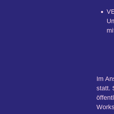
V
Um
mi
Im An
statt
öffen
Works