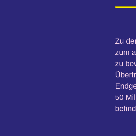
Zu de
zum a
zu bew
Übertr
Endge
50 Mi
befin