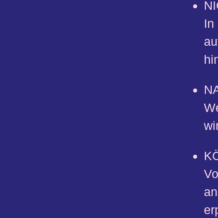
N
In
au
hi
N
We
wi
K
Vo
an
er