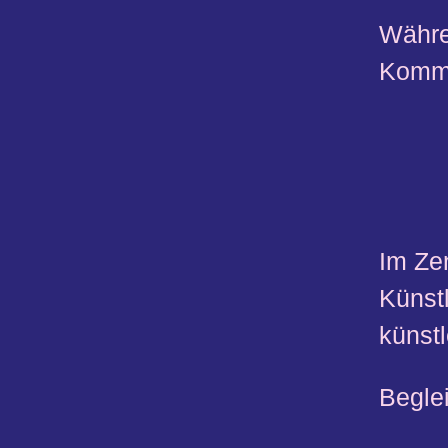
Währe
Kommu
Im Ze
Künst
künst
Beglei