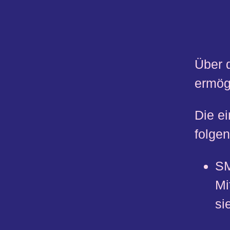
Über d
ermög
Die ei
folge
S
Mi
si