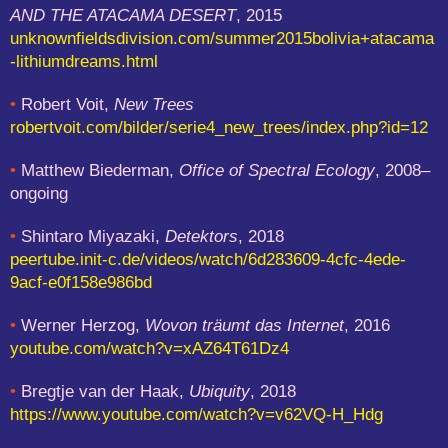
AND THE ATACAMA DESERT
, 2015
unknownfieldsdivision.com/summer2015bolivia+atacama
-lithiumdreams.html
•
Robert Voit,
New Trees
robertvoit.com/bilder/serie4_new_trees/index.php?id=12
•
Matthew Biederman,
Office of Spectral Ecology
, 2008–
ongoing
•
Shintaro Miyazaki,
Detektors
, 2018
peertube.init-c.de/videos/watch/6d283609-4cfc-4ede-
9acf-e0f158e986bd
•
Werner Herzog,
Wovon träumt das Internet
, 2016
youtube.com/watch?v=xAZ64T61Dz4
•
Bregtje van der Haak,
Ubiquity
, 2018
https://www.youtube.com/watch?v=v62VQ-H_Hdg