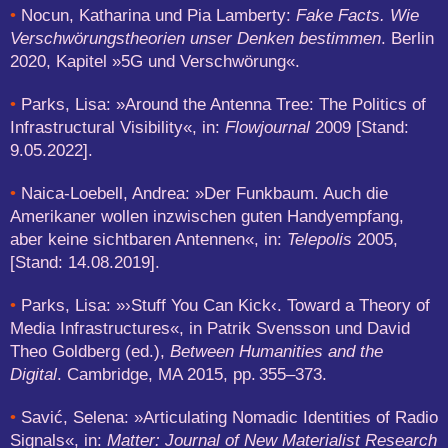
•
Nocun, Katharina und Pia Lamberty:
Fake Facts. Wie
Verschwörungstheorien unser Denken bestimmen
. Berlin
2020, Kapitel »5G und Verschwörung«.
•
Parks, Lisa: »Around the Antenna Tree: The Politics of
Infrastructural Visibility«, in:
Flowjournal
2009 [Stand:
9.05.2022].
•
Naica-Loebell, Andrea: »Der Funkbaum. Auch die
Amerikaner wollen inzwischen guten Handyempfang,
aber keine sichtbaren Antennen«, in:
Telepolis
2005,
[Stand: 14.08.2019].
•
Parks, Lisa: »›Stuff You Can Kick‹. Toward a Theory of
Media Infrastructures«, in Patrik Svensson und David
Theo Goldberg (ed.),
Between Humanities and the
Digital
. Cambridge, MA 2015, pp. 355–373.
•
Savić, Selena: »Articulating Nomadic Identities of Radio
Signals«, in:
Matter: Journal of New Materialist Research