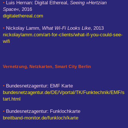
•
Luis Hernan: Digital Ethereal,
Seeing »Hertzian
Space«
, 2016
digitalethereal.com
•
Nickolay Lamm,
What Wi-Fi Looks Like
, 2013
nickolaylamm.com/art-for-clients/what-if-you-could-see-
wifi
Vernetzung, Netzkarten, Smart City Berlin
•
Bundesnetzagentur: EMF Karte
bundesnetzagentur.de/DE/Vportal/TK/Funktechnik/EMF/s
tart.html
•
Bundesnetzagentur: Funklochkarte
breitband-monitor.de/funkloch/karte