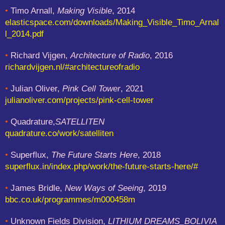
•
Timo Arnall,
Making Visible
, 2014
elasticspace.com/downloads/Making_Visible_Timo_Arnal
l_2014.pdf
•
Richard Vijgen,
Architecture of Radio
, 2016
richardvijgen.nl/#architectureofradio
•
Julian Oliver,
Pink Cell Tower
, 2021
julianoliver.com/projects/pink-cell-tower
•
Quadrature,
SATELLITEN
quadrature.co/work/satelliten
•
Superflux,
The Future Starts Here
, 2018
superflux.in/index.php/work/the-future-starts-here/#
•
James Bridle,
New Ways of Seeing
, 2019
bbc.co.uk/programmes/m000458m
•
Unknown Fields Division,
LITHIUM DREAMS_BOLIVIA