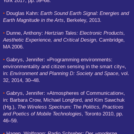
York 2017, pp. 59–68.
•
Douglas Kahn:
Earth Sound Earth Signal: Energies and
Earth Magnitude in the Arts
, Berkeley, 2013.
•
Dunne, Anthony:
Hertzian Tales: Electronic Products,
Aesthetic Experience, and Critical Design
, Cambridge,
MA 2006.
•
Gabrys, Jennifer: »Programming environments:
environmentality and citizen sensing in the smart city«,
in:
Environment and Planning D: Society and Space
, vol.
32, 2014, 30–48.
•
Gabrys, Jennifer: »Atmospheres of Communication«,
in: Barbara Crow, Michael Longford, and Kim Sawchuk
(Hg.),
The Wireless Spectrum: The Politics, Practices
and Poetics of Mobile Technologies
, Toronto 2010, pp.
46–59.
•
Hagen, Wolfgang:
Radio Schreber: Der »moderne